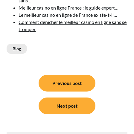
sans…
Meilleur casino en ligne France : le guide expert…
Le meilleur casino en ligne de France existe-t-il…
Comment dénicher le meilleur casino en ligne sans se
tromper
Blog
Post
Previous post
navigation
Next post