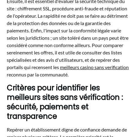
Ensuite, il est essentiel d'évaluer la sécurité technique du
site : chiffrement SSL, procédure anti-fraude et réputation
de l'opérateur. La rapidité ne doit pas se faire au détriment
de la protection des données ou de la garantie des
paiements. Enfin, l'impact sur la conformité légale varie
selon les juridictions ; un site toléré dans un pays peut être
considéré comme non conforme ailleurs. Pour comparer
sereinement les offres, il est utile de consulter des listes
spécialisées et des avis d'utilisateurs, et de repérer des
portails qui recensent les
meilleurs casino sans verification
reconnus par la communauté.
Critères pour identifier les
meilleurs sites sans vérification :
sécurité, paiements et
transparence
Repérer un établissement digne de confiance demande de
croiser plusieurs critères. La première priorité est la