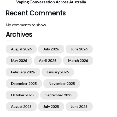
Vaping Conversation Across Australia
Recent Comments
No comments to show.
Archives
August 2026
July 2026
June 2026
May 2026
April 2026
March 2026
February 2026
January 2026
December 2025
November 2025
October 2025
September 2025
August 2025
July 2025
June 2025