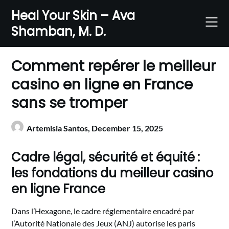
Skip
Heal Your Skin – Ava
to
Shamban, M. D.
content
Comment repérer le meilleur
casino en ligne en France
sans se tromper
Artemisia Santos,
December 15, 2025
Cadre légal, sécurité et équité :
les fondations du meilleur casino
en ligne France
Dans l’Hexagone, le cadre réglementaire encadré par
l’Autorité Nationale des Jeux (ANJ) autorise les paris