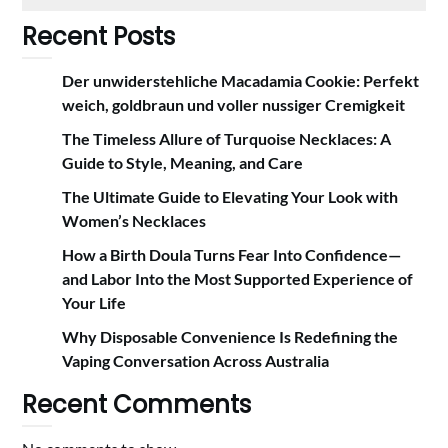
Recent Posts
Der unwiderstehliche Macadamia Cookie: Perfekt
weich, goldbraun und voller nussiger Cremigkeit
The Timeless Allure of Turquoise Necklaces: A
Guide to Style, Meaning, and Care
The Ultimate Guide to Elevating Your Look with
Women’s Necklaces
How a Birth Doula Turns Fear Into Confidence—
and Labor Into the Most Supported Experience of
Your Life
Why Disposable Convenience Is Redefining the
Vaping Conversation Across Australia
Recent Comments