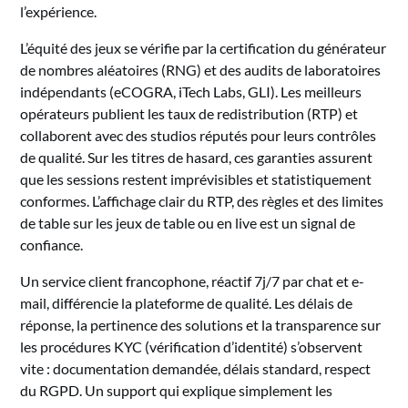
l’expérience.
L’équité des jeux se vérifie par la certification du générateur
de nombres aléatoires (RNG) et des audits de laboratoires
indépendants (eCOGRA, iTech Labs, GLI). Les meilleurs
opérateurs publient les taux de redistribution (RTP) et
collaborent avec des studios réputés pour leurs contrôles
de qualité. Sur les titres de hasard, ces garanties assurent
que les sessions restent imprévisibles et statistiquement
conformes. L’affichage clair du RTP, des règles et des limites
de table sur les jeux de table ou en live est un signal de
confiance.
Un service client francophone, réactif 7j/7 par chat et e-
mail, différencie la plateforme de qualité. Les délais de
réponse, la pertinence des solutions et la transparence sur
les procédures KYC (vérification d’identité) s’observent
vite : documentation demandée, délais standard, respect
du RGPD. Un support qui explique simplement les