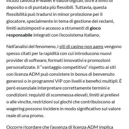
inclusi talvolta e-wallet e valute digitali, oltre a limiti di
deposito o di puntata più flessibili. Tuttavia, questa
flessibilità può tradursi in minor protezione per il
giocatore, specialmente in tema di gestione dei reclami,
limiti autoimposti e accesso a strumenti di
gioco
responsabile
integrati con l’ecosistema italiano.
Nell’analisi del fenomeno, i
siti di casino non aams
vengono
spesso citati per la rapidità con cui introducono nuovi
provider di software, formati innovativi e promozioni
personalizzate. Il “vantaggio competitivo” rispetto ai siti
con licenza ADM può consistere in bonus di benvenuto
generosi o in programmi VIP con livelli e benefici multipli. È
però essenziale interpretare correttamente termini e
condizioni: requisiti di scommessa elevati, limiti ai prelievi
o alle vincite, restrizioni sui giochi che contribuiscono ai
wagering possono incidere in modo significativo sul valore
reale di una promo.
Occorre ricordare che l’assenza di licenza ADM implica