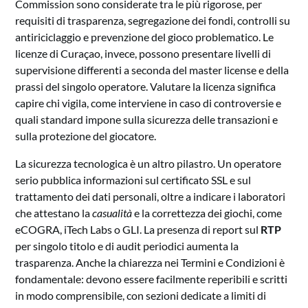
Commission sono considerate tra le più rigorose, per
requisiti di trasparenza, segregazione dei fondi, controlli su
antiriciclaggio e prevenzione del gioco problematico. Le
licenze di Curaçao, invece, possono presentare livelli di
supervisione differenti a seconda del master license e della
prassi del singolo operatore. Valutare la licenza significa
capire chi vigila, come interviene in caso di controversie e
quali standard impone sulla sicurezza delle transazioni e
sulla protezione del giocatore.
La sicurezza tecnologica è un altro pilastro. Un operatore
serio pubblica informazioni sul certificato SSL e sul
trattamento dei dati personali, oltre a indicare i laboratori
che attestano la
casualità
e la correttezza dei giochi, come
eCOGRA, iTech Labs o GLI. La presenza di report sul
RTP
per singolo titolo e di audit periodici aumenta la
trasparenza. Anche la chiarezza nei Termini e Condizioni è
fondamentale: devono essere facilmente reperibili e scritti
in modo comprensibile, con sezioni dedicate a limiti di