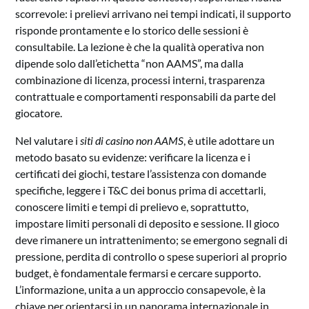
scorrevole: i prelievi arrivano nei tempi indicati, il supporto
risponde prontamente e lo storico delle sessioni è
consultabile. La lezione è che la qualità operativa non
dipende solo dall’etichetta “non AAMS”, ma dalla
combinazione di licenza, processi interni, trasparenza
contrattuale e comportamenti responsabili da parte del
giocatore.
Nel valutare i
siti di casino non AAMS
, è utile adottare un
metodo basato su evidenze: verificare la licenza e i
certificati dei giochi, testare l’assistenza con domande
specifiche, leggere i T&C dei bonus prima di accettarli,
conoscere limiti e tempi di prelievo e, soprattutto,
impostare limiti personali di deposito e sessione. Il gioco
deve rimanere un intrattenimento; se emergono segnali di
pressione, perdita di controllo o spese superiori al proprio
budget, è fondamentale fermarsi e cercare supporto.
L’informazione, unita a un approccio consapevole, è la
chiave per orientarsi in un panorama internazionale in