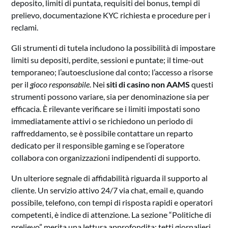
deposito, limiti di puntata, requisiti dei bonus, tempi di
prelievo, documentazione KYC richiesta e procedure per i
reclami.
Gli strumenti di tutela includono la possibilità di impostare
limiti su depositi, perdite, sessioni e puntate; il time-out
temporaneo; l’autoesclusione dal conto; l’accesso a risorse
per il
gioco responsabile
. Nei
siti di casino non AAMS
questi
strumenti possono variare, sia per denominazione sia per
efficacia. È rilevante verificare se i limiti impostati sono
immediatamente attivi o se richiedono un periodo di
raffreddamento, se è possibile contattare un reparto
dedicato per il responsible gaming e se l’operatore
collabora con organizzazioni indipendenti di supporto.
Un ulteriore segnale di affidabilità riguarda il supporto al
cliente. Un servizio attivo 24/7 via chat, email e, quando
possibile, telefono, con tempi di risposta rapidi e operatori
competenti, è indice di attenzione. La sezione “Politiche di
prelievo” merita una lettura approfondita: tetti giornalieri