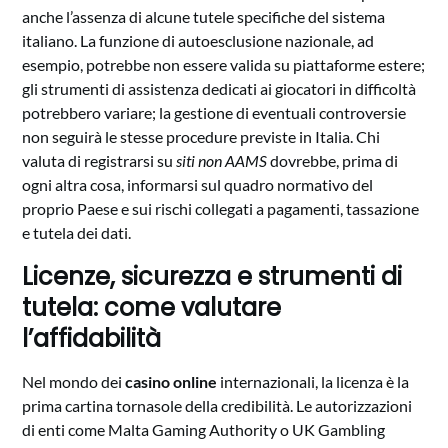
anche l’assenza di alcune tutele specifiche del sistema
italiano. La funzione di autoesclusione nazionale, ad
esempio, potrebbe non essere valida su piattaforme estere;
gli strumenti di assistenza dedicati ai giocatori in difficoltà
potrebbero variare; la gestione di eventuali controversie
non seguirà le stesse procedure previste in Italia. Chi
valuta di registrarsi su
siti non AAMS
dovrebbe, prima di
ogni altra cosa, informarsi sul quadro normativo del
proprio Paese e sui rischi collegati a pagamenti, tassazione
e tutela dei dati.
Licenze, sicurezza e strumenti di
tutela: come valutare
l’affidabilità
Nel mondo dei
casino online
internazionali, la licenza è la
prima cartina tornasole della credibilità. Le autorizzazioni
di enti come Malta Gaming Authority o UK Gambling