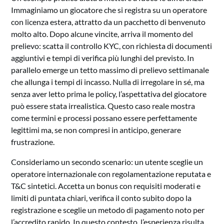
Immaginiamo un giocatore che si registra su un operatore
con licenza estera, attratto da un pacchetto di benvenuto
molto alto. Dopo alcune vincite, arriva il momento del
prelievo: scatta il controllo KYC, con richiesta di documenti
aggiuntivi e tempi di verifica più lunghi del previsto. In
parallelo emerge un tetto massimo di prelievo settimanale
che allunga i tempi di incasso. Nulla di irregolare in sé, ma
senza aver letto prima le policy, l’aspettativa del giocatore
può essere stata irrealistica. Questo caso reale mostra
come termini e processi possano essere perfettamente
legittimi ma, se non compresi in anticipo, generare
frustrazione.
Consideriamo un secondo scenario: un utente sceglie un
operatore internazionale con regolamentazione reputata e
T&C sintetici. Accetta un bonus con requisiti moderati e
limiti di puntata chiari, verifica il conto subito dopo la
registrazione e sceglie un metodo di pagamento noto per
l’accredito rapido. In questo contesto, l’esperienza risulta