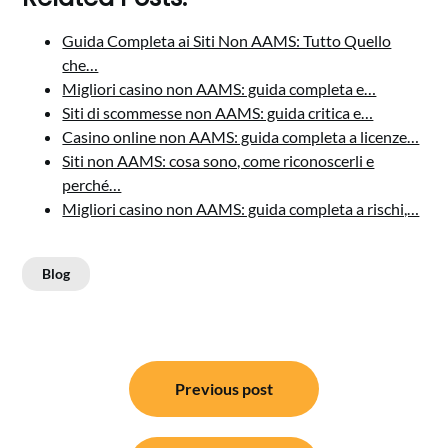
Guida Completa ai Siti Non AAMS: Tutto Quello
che…
Migliori casino non AAMS: guida completa e…
Siti di scommesse non AAMS: guida critica e…
Casino online non AAMS: guida completa a licenze…
Siti non AAMS: cosa sono, come riconoscerli e
perché…
Migliori casino non AAMS: guida completa a rischi,…
Blog
Post
Previous post
navigation