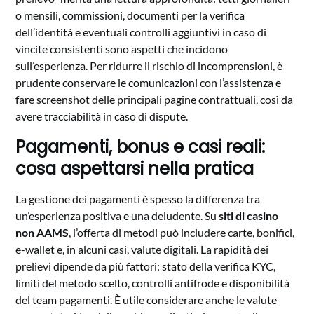
o mensili, commissioni, documenti per la verifica
dell’identità e eventuali controlli aggiuntivi in caso di
vincite consistenti sono aspetti che incidono
sull’esperienza. Per ridurre il rischio di incomprensioni, è
prudente conservare le comunicazioni con l’assistenza e
fare screenshot delle principali pagine contrattuali, così da
avere tracciabilità in caso di dispute.
Pagamenti, bonus e casi reali:
cosa aspettarsi nella pratica
La gestione dei pagamenti è spesso la differenza tra
un’esperienza positiva e una deludente. Su
siti di casino
non AAMS
, l’offerta di metodi può includere carte, bonifici,
e-wallet e, in alcuni casi, valute digitali. La rapidità dei
prelievi dipende da più fattori: stato della verifica KYC,
limiti del metodo scelto, controlli antifrode e disponibilità
del team pagamenti. È utile considerare anche le valute