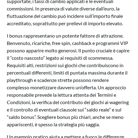
supportate, i tassi di cambio applicati e le eventuali
commissioni. In presenza di valute diverse dall’euro, la
fluttuazione del cambio può incidere sull’importo finale
accreditato, soprattutto per prelievi di importo elevato.
I bonus rappresentano un potente fattore di attrazione.
Benvenuto, ricariche, free spin, cashback e programmi VIP
possono apparire molto generosi. Il punto cruciale è capire
il “costo nascosto” legato ai requisiti di scommessa.
Requisiti alti, restrizioni sui giochi che contribuiscono in
percentuali differenti, limiti di puntata massima durante il
playthrough e scadenze strette possono rendere
complesso monetizzare davvero un’offerta. Un approccio
responsabile prevede la lettura attenta dei Termini e
Condizioni, la verifica del contributo dei giochi ai wagering
e il controllo di eventuali clausole sul “saldo reale” e sul
“saldo bonus”. Scegliere bonus più chiari, anche se meno
appariscenti, è spesso la strategia più saggia.
Un esempio pratico aiuta a mettere a fuoco le differenze.