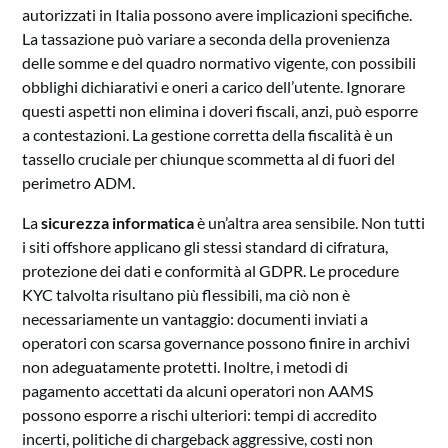
autorizzati in Italia possono avere implicazioni specifiche.
La tassazione può variare a seconda della provenienza
delle somme e del quadro normativo vigente, con possibili
obblighi dichiarativi e oneri a carico dell’utente. Ignorare
questi aspetti non elimina i doveri fiscali, anzi, può esporre
a contestazioni. La gestione corretta della fiscalità è un
tassello cruciale per chiunque scommetta al di fuori del
perimetro ADM.
La
sicurezza informatica
è un’altra area sensibile. Non tutti
i siti offshore applicano gli stessi standard di cifratura,
protezione dei dati e conformità al GDPR. Le procedure
KYC talvolta risultano più flessibili, ma ciò non è
necessariamente un vantaggio: documenti inviati a
operatori con scarsa governance possono finire in archivi
non adeguatamente protetti. Inoltre, i metodi di
pagamento accettati da alcuni operatori non AAMS
possono esporre a rischi ulteriori: tempi di accredito
incerti, politiche di chargeback aggressive, costi non