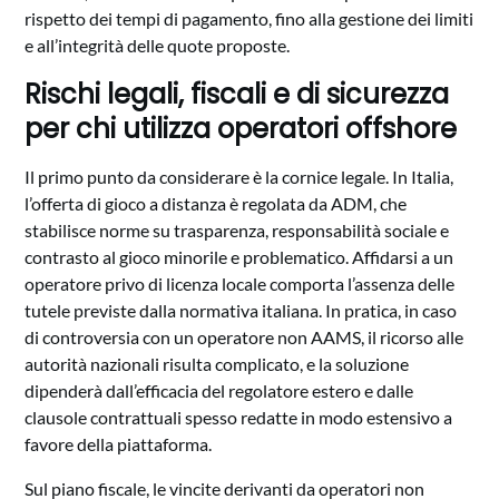
rispetto dei tempi di pagamento, fino alla gestione dei limiti
e all’integrità delle quote proposte.
Rischi legali, fiscali e di sicurezza
per chi utilizza operatori offshore
Il primo punto da considerare è la cornice legale. In Italia,
l’offerta di gioco a distanza è regolata da ADM, che
stabilisce norme su trasparenza, responsabilità sociale e
contrasto al gioco minorile e problematico. Affidarsi a un
operatore privo di licenza locale comporta l’assenza delle
tutele previste dalla normativa italiana. In pratica, in caso
di controversia con un operatore non AAMS, il ricorso alle
autorità nazionali risulta complicato, e la soluzione
dipenderà dall’efficacia del regolatore estero e dalle
clausole contrattuali spesso redatte in modo estensivo a
favore della piattaforma.
Sul piano fiscale, le vincite derivanti da operatori non