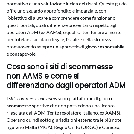
normativo e una valutazione lucida dei rischi. Questa guida
offre uno sguardo approfondito e imparziale, con
l’obiettivo di aiutare a comprendere come funzionano
questi portali, quali differenze presentano rispetto agli
operatori ADM (ex AAMS), e quali criteri tenere a mente
per tutelarsi sul piano legale, fiscale e della sicurezza,
promuovendo sempre un approccio di
gioco responsabile
e consapevole.
Cosa sono i siti di scommesse
non AAMS e come si
differenziano dagli operatori ADM
I
siti scommesse non aams
sono piattaforme di gioco e
scommesse
sportive che non possiedono una licenza
rilasciata dall’ADM (l’ente regolatore italiano, ex AAMS).
Operano quindi sotto giurisdizioni estere: tra le più note
figurano Malta (MGA), Regno Unito (UKGC) e Curacao,