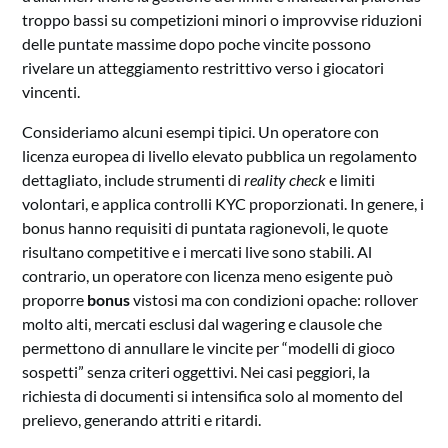
troppo bassi su competizioni minori o improvvise riduzioni
delle puntate massime dopo poche vincite possono
rivelare un atteggiamento restrittivo verso i giocatori
vincenti.
Consideriamo alcuni esempi tipici. Un operatore con
licenza europea di livello elevato pubblica un regolamento
dettagliato, include strumenti di
reality check
e limiti
volontari, e applica controlli KYC proporzionati. In genere, i
bonus hanno requisiti di puntata ragionevoli, le quote
risultano competitive e i mercati live sono stabili. Al
contrario, un operatore con licenza meno esigente può
proporre
bonus
vistosi ma con condizioni opache: rollover
molto alti, mercati esclusi dal wagering e clausole che
permettono di annullare le vincite per “modelli di gioco
sospetti” senza criteri oggettivi. Nei casi peggiori, la
richiesta di documenti si intensifica solo al momento del
prelievo, generando attriti e ritardi.