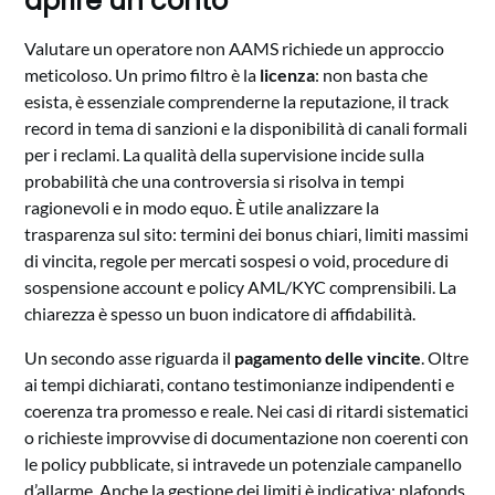
aprire un conto
Valutare un operatore non AAMS richiede un approccio
meticoloso. Un primo filtro è la
licenza
: non basta che
esista, è essenziale comprenderne la reputazione, il track
record in tema di sanzioni e la disponibilità di canali formali
per i reclami. La qualità della supervisione incide sulla
probabilità che una controversia si risolva in tempi
ragionevoli e in modo equo. È utile analizzare la
trasparenza sul sito: termini dei bonus chiari, limiti massimi
di vincita, regole per mercati sospesi o void, procedure di
sospensione account e policy AML/KYC comprensibili. La
chiarezza è spesso un buon indicatore di affidabilità.
Un secondo asse riguarda il
pagamento delle vincite
. Oltre
ai tempi dichiarati, contano testimonianze indipendenti e
coerenza tra promesso e reale. Nei casi di ritardi sistematici
o richieste improvvise di documentazione non coerenti con
le policy pubblicate, si intravede un potenziale campanello
d’allarme. Anche la gestione dei limiti è indicativa: plafonds