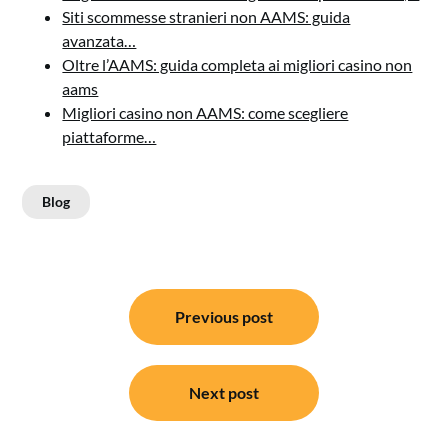
Siti scommesse stranieri non AAMS: guida
avanzata…
Oltre l’AAMS: guida completa ai migliori casino non
aams
Migliori casino non AAMS: come scegliere
piattaforme…
Blog
Post
Previous post
navigation
Next post