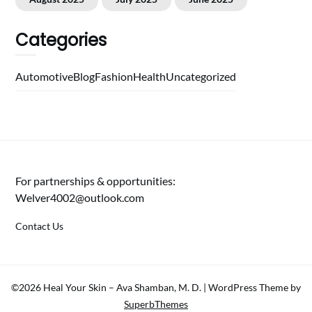
Categories
Automotive
Blog
Fashion
Health
Uncategorized
For partnerships & opportunities:
Welver4002@outlook.com
Contact Us
©2026 Heal Your Skin – Ava Shamban, M. D.
| WordPress Theme by
SuperbThemes