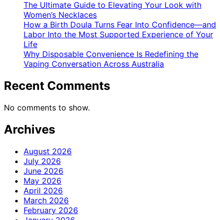
The Ultimate Guide to Elevating Your Look with
Women’s Necklaces
How a Birth Doula Turns Fear Into Confidence—and
Labor Into the Most Supported Experience of Your
Life
Why Disposable Convenience Is Redefining the
Vaping Conversation Across Australia
Recent Comments
No comments to show.
Archives
August 2026
July 2026
June 2026
May 2026
April 2026
March 2026
February 2026
January 2026