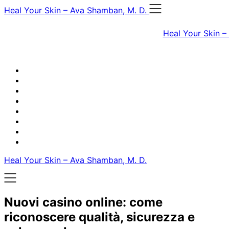
Skip
Heal Your Skin – Ava Shamban, M. D.
to
content
Heal Your Skin –
Heal Your Skin – Ava Shamban, M. D.
Nuovi casino online: come
riconoscere qualità, sicurezza e