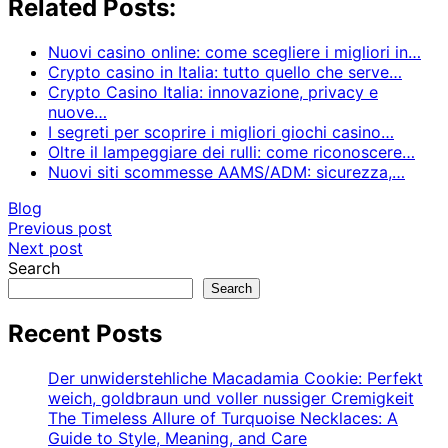
Related Posts:
Nuovi casino online: come scegliere i migliori in…
Crypto casino in Italia: tutto quello che serve…
Crypto Casino Italia: innovazione, privacy e
nuove…
I segreti per scoprire i migliori giochi casino…
Oltre il lampeggiare dei rulli: come riconoscere…
Nuovi siti scommesse AAMS/ADM: sicurezza,…
Blog
Post
Previous post
Next post
navigation
Search
Search
Recent Posts
Der unwiderstehliche Macadamia Cookie: Perfekt
weich, goldbraun und voller nussiger Cremigkeit
The Timeless Allure of Turquoise Necklaces: A
Guide to Style, Meaning, and Care