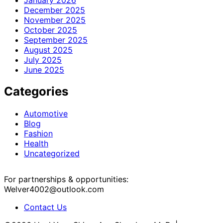
December 2025
November 2025
October 2025
September 2025
August 2025
July 2025
June 2025
Categories
Automotive
Blog
Fashion
Health
Uncategorized
For partnerships & opportunities:
Welver4002@outlook.com
Contact Us