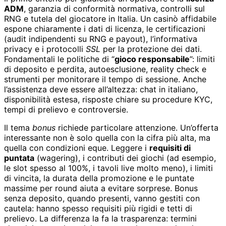
ADM
, garanzia di conformità normativa, controlli sul
RNG e tutela del giocatore in Italia. Un casinò affidabile
espone chiaramente i dati di licenza, le certificazioni
(audit indipendenti su RNG e payout), l’informativa
privacy e i protocolli
SSL
per la protezione dei dati.
Fondamentali le politiche di “
gioco responsabile
”: limiti
di deposito e perdita, autoesclusione, reality check e
strumenti per monitorare il tempo di sessione. Anche
l’assistenza deve essere all’altezza: chat in italiano,
disponibilità estesa, risposte chiare su procedure KYC,
tempi di prelievo e controversie.
Il tema
bonus
richiede particolare attenzione. Un’offerta
interessante non è solo quella con la cifra più alta, ma
quella con condizioni eque. Leggere i
requisiti di
puntata
(wagering), i contributi dei giochi (ad esempio,
le slot spesso al 100%, i tavoli live molto meno), i limiti
di vincita, la durata della promozione e le puntate
massime per round aiuta a evitare sorprese. Bonus
senza deposito, quando presenti, vanno gestiti con
cautela: hanno spesso requisiti più rigidi e tetti di
prelievo. La differenza la fa la trasparenza: termini