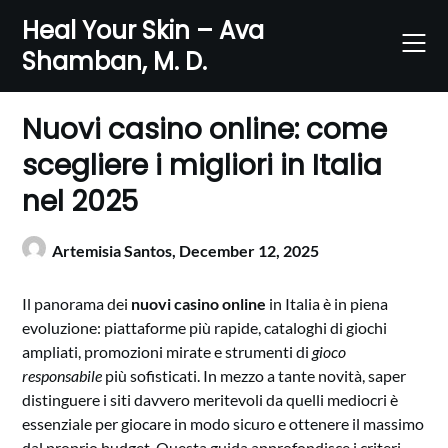
Skip
Heal Your Skin – Ava
to
Shamban, M. D.
content
Nuovi casino online: come
scegliere i migliori in Italia
nel 2025
Artemisia Santos,
December 12, 2025
Il panorama dei
nuovi casino online
in Italia è in piena
evoluzione: piattaforme più rapide, cataloghi di giochi
ampliati, promozioni mirate e strumenti di
gioco
responsabile
più sofisticati. In mezzo a tante novità, saper
distinguere i siti davvero meritevoli da quelli mediocri è
essenziale per giocare in modo sicuro e ottenere il massimo
dal proprio budget. Questa guida approfondisce i criteri