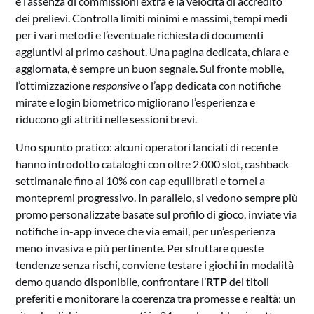
è l’assenza di commissioni extra e la velocità di accredito
dei prelievi. Controlla limiti minimi e massimi, tempi medi
per i vari metodi e l’eventuale richiesta di documenti
aggiuntivi al primo cashout. Una pagina dedicata, chiara e
aggiornata, è sempre un buon segnale. Sul fronte mobile,
l’ottimizzazione
responsive
o l’app dedicata con notifiche
mirate e login biometrico migliorano l’esperienza e
riducono gli attriti nelle sessioni brevi.
Uno spunto pratico: alcuni operatori lanciati di recente
hanno introdotto cataloghi con oltre 2.000 slot, cashback
settimanale fino al 10% con cap equilibrati e tornei a
montepremi progressivo. In parallelo, si vedono sempre più
promo personalizzate basate sul profilo di gioco, inviate via
notifiche in-app invece che via email, per un’esperienza
meno invasiva e più pertinente. Per sfruttare queste
tendenze senza rischi, conviene testare i giochi in modalità
demo quando disponibile, confrontare l’
RTP
dei titoli
preferiti e monitorare la coerenza tra promesse e realtà: un