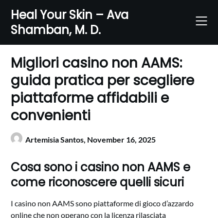
Skip
Heal Your Skin – Ava
to
Shamban, M. D.
content
Migliori casino non AAMS:
guida pratica per scegliere
piattaforme affidabili e
convenienti
Artemisia Santos,
November 16, 2025
Cosa sono i casino non AAMS e
come riconoscere quelli sicuri
I casino non AAMS sono piattaforme di gioco d’azzardo
online che non operano con la licenza rilasciata