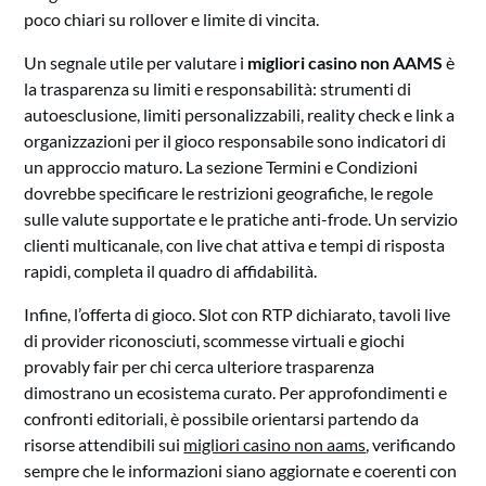
poco chiari su rollover e limite di vincita.
Un segnale utile per valutare i
migliori casino non AAMS
è
la trasparenza su limiti e responsabilità: strumenti di
autoesclusione, limiti personalizzabili, reality check e link a
organizzazioni per il gioco responsabile sono indicatori di
un approccio maturo. La sezione Termini e Condizioni
dovrebbe specificare le restrizioni geografiche, le regole
sulle valute supportate e le pratiche anti-frode. Un servizio
clienti multicanale, con live chat attiva e tempi di risposta
rapidi, completa il quadro di affidabilità.
Infine, l’offerta di gioco. Slot con RTP dichiarato, tavoli live
di provider riconosciuti, scommesse virtuali e giochi
provably fair per chi cerca ulteriore trasparenza
dimostrano un ecosistema curato. Per approfondimenti e
confronti editoriali, è possibile orientarsi partendo da
risorse attendibili sui
migliori casino non aams
, verificando
sempre che le informazioni siano aggiornate e coerenti con