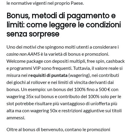
le normative vigenti nel proprio Paese.
Bonus, metodi di pagamento e
limiti: come leggere le condizioni
senza sorprese
Uno dei motivi che spingono molti utenti a considerare i
casino non AAMS
è la varietà di bonus e promozioni.
Welcome package con depositi multipli, free spin, cashback
e programmi VIP sono frequenti. Tuttavia, il valore reale si
misura nei
requisiti di puntata
(wagering), nei contributi
dei giochi al rollover e nei limiti di vincita derivanti dai
bonus. Un esempio: un bonus del 100% fino a 500 € con
wagering 35x sul bonus e contributo del 100% solo per le
slot potrebbe risultare più vantaggioso di un’offerta più
alta ma con wagering 50x e restrizioni aggiuntive sui titoli
ammessi.
Oltre al bonus di benvenuto, contano le promozioni