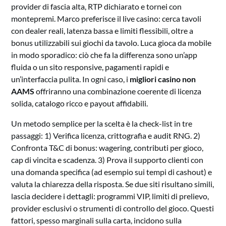
provider di fascia alta, RTP dichiarato e tornei con
montepremi. Marco preferisce il live casino: cerca tavoli
con dealer reali, latenza bassa e limiti flessibili, oltre a
bonus utilizzabili sui giochi da tavolo. Luca gioca da mobile
in modo sporadico: ciò che fa la differenza sono un’app
fluida o un sito responsive, pagamenti rapidi e
un’interfaccia pulita. In ogni caso, i
migliori casino non
AAMS
offriranno una combinazione coerente di licenza
solida, catalogo ricco e payout affidabili.
Un metodo semplice per la scelta è la check-list in tre
passaggi: 1) Verifica licenza, crittografia e audit RNG. 2)
Confronta T&C di bonus: wagering, contributi per gioco,
cap di vincita e scadenza. 3) Prova il supporto clienti con
una domanda specifica (ad esempio sui tempi di cashout) e
valuta la chiarezza della risposta. Se due siti risultano simili,
lascia decidere i dettagli: programmi VIP, limiti di prelievo,
provider esclusivi o strumenti di controllo del gioco. Questi
fattori, spesso marginali sulla carta, incidono sulla