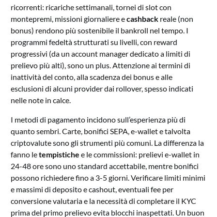
ricorrenti: ricariche settimanali, tornei di slot con
montepremi, missioni giornaliere e
cashback
reale (non
bonus) rendono più sostenibile il bankroll nel tempo. I
programmi fedeltà strutturati su livelli, con reward
progressivi (da un account manager dedicato a limiti di
prelievo più alti), sono un plus. Attenzione ai termini di
inattività del conto, alla scadenza dei bonus e alle
esclusioni di alcuni provider dai rollover, spesso indicati
nelle note in calce.
I metodi di pagamento incidono sull’esperienza più di
quanto sembri. Carte, bonifici SEPA, e-wallet e talvolta
criptovalute sono gli strumenti più comuni. La differenza la
fanno le
tempistiche
e le commissioni: prelievi e-wallet in
24-48 ore sono uno standard accettabile, mentre bonifici
possono richiedere fino a 3-5 giorni. Verificare limiti minimi
e massimi di deposito e cashout, eventuali fee per
conversione valutaria e la necessità di completare il KYC
prima del primo prelievo evita blocchi inaspettati. Un buon