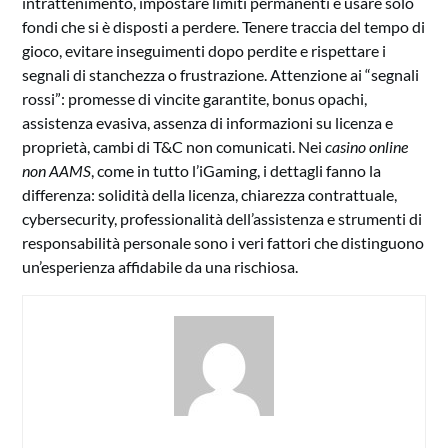
intrattenimento, impostare limiti permanenti e usare solo
fondi che si è disposti a perdere. Tenere traccia del tempo di
gioco, evitare inseguimenti dopo perdite e rispettare i
segnali di stanchezza o frustrazione. Attenzione ai “segnali
rossi”: promesse di vincite garantite, bonus opachi,
assistenza evasiva, assenza di informazioni su licenza e
proprietà, cambi di T&C non comunicati. Nei
casino online
non AAMS
, come in tutto l’iGaming, i dettagli fanno la
differenza: solidità della licenza, chiarezza contrattuale,
cybersecurity, professionalità dell’assistenza e strumenti di
responsabilità personale sono i veri fattori che distinguono
un’esperienza affidabile da una rischiosa.