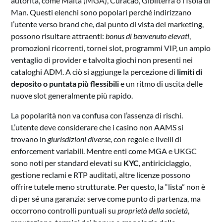
autorità, come Malta (MGA), Curacao, Gibilterra o l’Isola di
Man. Questi elenchi sono popolari perché indirizzano
l’utente verso brand che, dal punto di vista del marketing,
possono risultare attraenti:
bonus di benvenuto elevati
,
promozioni ricorrenti, tornei slot, programmi VIP, un ampio
ventaglio di provider e talvolta giochi non presenti nei
cataloghi ADM. A ciò si aggiunge la percezione di
limiti di
deposito o puntata più flessibili
e un ritmo di uscita delle
nuove slot generalmente più rapido.
La popolarità non va confusa con l’assenza di rischi.
L’utente deve considerare che i casino non AAMS si
trovano in
giurisdizioni diverse
, con regole e livelli di
enforcement variabili. Mentre enti come MGA e UKGC
sono noti per standard elevati su
KYC
, antiriciclaggio,
gestione reclami e RTP auditati, altre licenze possono
offrire tutele meno strutturate. Per questo, la “lista” non è
di per sé una garanzia: serve come punto di partenza, ma
occorrono controlli puntuali su
proprietà della società
,