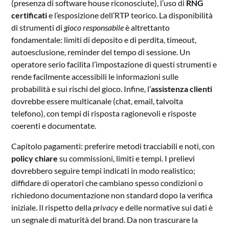
(presenza di software house riconosciute), l’uso di
RNG
certificati
e l’esposizione dell’RTP teorico. La disponibilità
di strumenti di
gioco responsabile
è altrettanto
fondamentale: limiti di deposito e di perdita, timeout,
autoesclusione, reminder del tempo di sessione. Un
operatore serio facilita l’impostazione di questi strumenti e
rende facilmente accessibili le informazioni sulle
probabilità e sui rischi del gioco. Infine, l’
assistenza clienti
dovrebbe essere multicanale (chat, email, talvolta
telefono), con tempi di risposta ragionevoli e risposte
coerenti e documentate.
Capitolo pagamenti: preferire metodi tracciabili e noti, con
policy chiare
su commissioni, limiti e tempi. I prelievi
dovrebbero seguire tempi indicati in modo realistico;
diffidare di operatori che cambiano spesso condizioni o
richiedono documentazione non standard dopo la verifica
iniziale. Il rispetto della
privacy
e delle normative sui dati è
un segnale di maturità del brand. Da non trascurare la