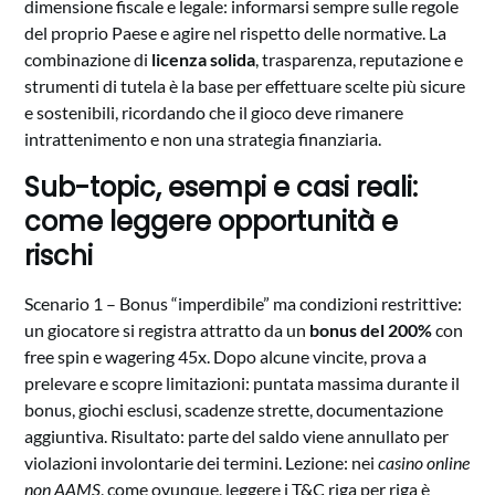
dimensione fiscale e legale: informarsi sempre sulle regole
del proprio Paese e agire nel rispetto delle normative. La
combinazione di
licenza solida
, trasparenza, reputazione e
strumenti di tutela è la base per effettuare scelte più sicure
e sostenibili, ricordando che il gioco deve rimanere
intrattenimento e non una strategia finanziaria.
Sub-topic, esempi e casi reali:
come leggere opportunità e
rischi
Scenario 1 – Bonus “imperdibile” ma condizioni restrittive:
un giocatore si registra attratto da un
bonus del 200%
con
free spin e wagering 45x. Dopo alcune vincite, prova a
prelevare e scopre limitazioni: puntata massima durante il
bonus, giochi esclusi, scadenze strette, documentazione
aggiuntiva. Risultato: parte del saldo viene annullato per
violazioni involontarie dei termini. Lezione: nei
casino online
non AAMS
, come ovunque, leggere i T&C riga per riga è