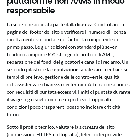
piattaforme non AAMS in modo
responsabile
La selezione accurata parte dalla
licenza
. Controllare la
pagina del footer del sito e verificare il numero di licenza
direttamente sul portale dell’autorità competente è il
primo passo. Le giurisdizioni con standard più severi
tendono a imporre
KYC
stringenti, protocolli AML,
separazione dei fondi dei giocatori e canali di reclamo. Un
secondo pilastro è la
reputazione
: analizzare feedback su
tempi di prelievo, gestione delle controversie, qualità
dell’assistenza e chiarezza dei termini. Attenzione a bonus
con requisiti di puntata eccessivi, limiti di puntata durante
il wagering o soglie minime di prelievo troppo alte:
condizioni poco trasparenti possono indicare criticità
future.
Sotto il profilo tecnico, valutare la
sicurezza
del sito
(connessione HTTPS, crittografia), l’elenco dei provider