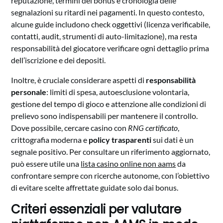
reputazione, termini dei bonus e cronologia delle
segnalazioni su ritardi nei pagamenti. In questo contesto,
alcune guide includono check oggettivi (licenza verificabile,
contatti, audit, strumenti di auto-limitazione), ma resta
responsabilità del giocatore verificare ogni dettaglio prima
dell’iscrizione e dei depositi.
Inoltre, è cruciale considerare aspetti di
responsabilità
personale
: limiti di spesa, autoesclusione volontaria,
gestione del tempo di gioco e attenzione alle condizioni di
prelievo sono indispensabili per mantenere il controllo.
Dove possibile, cercare casino con
RNG certificato
,
crittografia moderna e
policy trasparenti
sui dati è un
segnale positivo. Per consultare un riferimento aggiornato,
può essere utile una
lista casino online non aams
da
confrontare sempre con ricerche autonome, con l’obiettivo
di evitare scelte affrettate guidate solo dai bonus.
Criteri essenziali per valutare