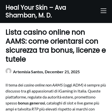
Skip
Heal Your Skin – Ava
to
Shamban, M. D.
content
Lista casino online non
AAMS: come orientarsi con
sicurezza tra bonus, licenze e
tutele
Artemisia Santos,
December 21, 2025
Il tema dei
casino online non AAMS
(oggi ADM) è sempre più
discusso tra gli appassionati di iGaming in Italia. Queste
piattaforme, regulate da autorità estere, promettono
spesso
bonus generosi
, cataloghi di slot e live game più
ampi e talvolta
RTP
più elevati rispetto ai marchi con