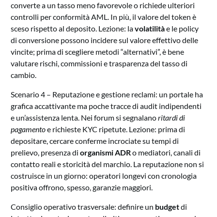
converte a un tasso meno favorevole o richiede ulteriori
controlli per conformità AML. In più, il valore del token è
sceso rispetto al deposito. Lezione: la
volatilità
e le policy
di conversione possono incidere sul valore effettivo delle
vincite; prima di scegliere metodi “alternativi”, è bene
valutare rischi, commissioni e trasparenza del tasso di
cambio.
Scenario 4 – Reputazione e gestione reclami: un portale ha
grafica accattivante ma poche tracce di audit indipendenti
e un’assistenza lenta. Nei forum si segnalano
ritardi di
pagamento
e richieste KYC ripetute. Lezione: prima di
depositare, cercare conferme incrociate su tempi di
prelievo, presenza di
organismi ADR
o mediatori, canali di
contatto reali e storicità del marchio. La reputazione non si
costruisce in un giorno: operatori longevi con cronologia
positiva offrono, spesso, garanzie maggiori.
Consiglio operativo trasversale: definire un
budget
di