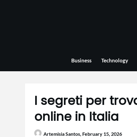
Skip
to
content
Business
Technology
I segreti per trov
online in Italia
Artemisia Santos,
February 15, 2026