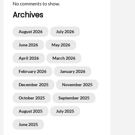
No comments to show.
Archives
August 2026
July 2026
June 2026
May 2026
April 2026
March 2026
February 2026
January 2026
December 2025
November 2025
October 2025
September 2025
August 2025
July 2025
June 2025