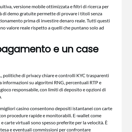
uitiva, versione mobile ottimizzata e filtri di ricerca per
à di demo gratuite permette di provare i titoli senza
nzionamento prima di investire denaro reale. Tutti questi
ono valore reale rispetto a quelli che puntano solo ad
 pagamento e un case
L, politiche di privacy chiare e controlli KYC trasparenti
ca informazioni su algoritmi RNG, percentuali RTP e
al gioco responsabile, con limiti di deposito e opzioni di
.
 migliori casino consentono depositi istantanei con carte
ti con procedure rapide e monitorabili. E-wallet come
 carte virtuali sono spesso preferite per la velocità. È
 attesa e eventuali commissioni per confrontare