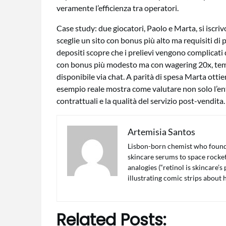
veramente l’efficienza tra operatori.
Case study: due giocatori, Paolo e Marta, si iscri
sceglie un sito con bonus più alto ma requisiti di
depositi scopre che i prelievi vengono complicati
con bonus più modesto ma con wagering 20x, tempi
disponibile via chat. A parità di spesa Marta otti
esempio reale mostra come valutare non solo l’enti
contrattuali e la qualità del servizio post-vendita.
Artemisia Santos
Lisbon-born chemist who found 
skincare serums to space rocket 
analogies (“retinol is skincare’
illustrating comic strips about
Related Posts: