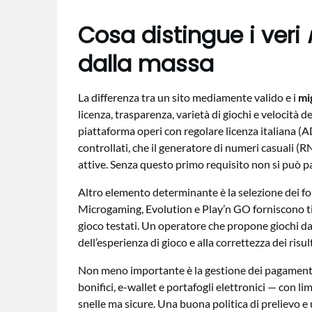
Cosa distingue i veri
dalla massa
La differenza tra un sito mediamente valido e i
mi
licenza, trasparenza, varietà di giochi e velocità
piattaforma operi con regolare licenza italiana (A
controllati, che il generatore di numeri casuali (R
attive. Senza questo primo requisito non si può pa
Altro elemento determinante è la selezione dei for
Microgaming, Evolution e Play’n GO forniscono tit
gioco testati. Un operatore che propone giochi da
dell’esperienza di gioco e alla correttezza dei risult
Non meno importante è la gestione dei pagamenti. 
bonifici, e-wallet e portafogli elettronici — con l
snelle ma sicure. Una buona politica di prelievo e 