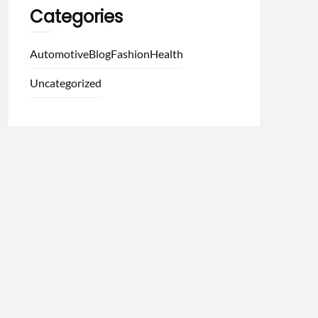
Categories
Automotive
Blog
Fashion
Health
Uncategorized