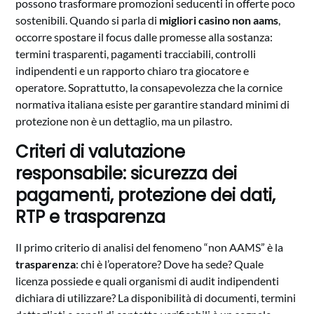
possono trasformare promozioni seducenti in offerte poco
sostenibili. Quando si parla di
migliori casino non aams
,
occorre spostare il focus dalle promesse alla sostanza:
termini trasparenti, pagamenti tracciabili, controlli
indipendenti e un rapporto chiaro tra giocatore e
operatore. Soprattutto, la consapevolezza che la cornice
normativa italiana esiste per garantire standard minimi di
protezione non è un dettaglio, ma un pilastro.
Criteri di valutazione
responsabile: sicurezza dei
pagamenti, protezione dei dati,
RTP e trasparenza
Il primo criterio di analisi del fenomeno “non AAMS” è la
trasparenza
: chi è l’operatore? Dove ha sede? Quale
licenza possiede e quali organismi di audit indipendenti
dichiara di utilizzare? La disponibilità di documenti, termini