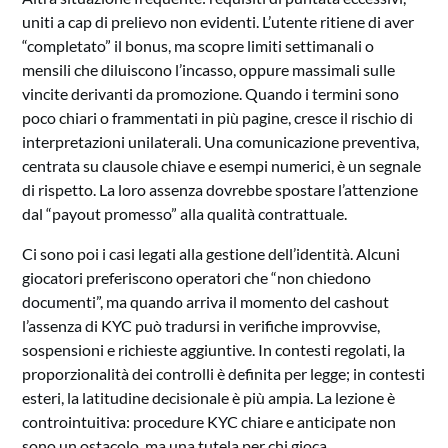
uniti a cap di prelievo non evidenti. L’utente ritiene di aver
“completato” il bonus, ma scopre limiti settimanali o
mensili che diluiscono l’incasso, oppure massimali sulle
vincite derivanti da promozione. Quando i termini sono
poco chiari o frammentati in più pagine, cresce il rischio di
interpretazioni unilaterali. Una comunicazione preventiva,
centrata su clausole chiave e esempi numerici, è un segnale
di rispetto. La loro assenza dovrebbe spostare l’attenzione
dal “payout promesso” alla qualità contrattuale.
Ci sono poi i casi legati alla gestione dell’identità. Alcuni
giocatori preferiscono operatori che “non chiedono
documenti”, ma quando arriva il momento del cashout
l’assenza di KYC può tradursi in verifiche improvvise,
sospensioni e richieste aggiuntive. In contesti regolati, la
proporzionalità dei controlli è definita per legge; in contesti
esteri, la latitudine decisionale è più ampia. La lezione è
controintuitiva: procedure KYC chiare e anticipate non
sono un ostacolo, ma una tutela per chi gioca.