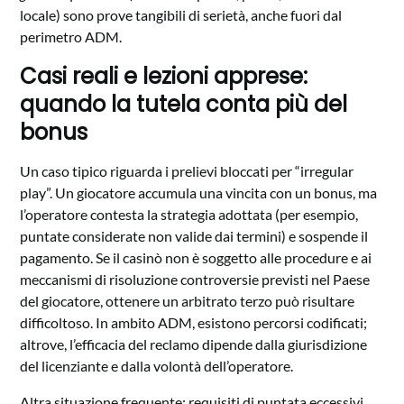
locale) sono prove tangibili di serietà, anche fuori dal
perimetro ADM.
Casi reali e lezioni apprese:
quando la tutela conta più del
bonus
Un caso tipico riguarda i prelievi bloccati per “irregular
play”. Un giocatore accumula una vincita con un bonus, ma
l’operatore contesta la strategia adottata (per esempio,
puntate considerate non valide dai termini) e sospende il
pagamento. Se il casinò non è soggetto alle procedure e ai
meccanismi di risoluzione controversie previsti nel Paese
del giocatore, ottenere un arbitrato terzo può risultare
difficoltoso. In ambito ADM, esistono percorsi codificati;
altrove, l’efficacia del reclamo dipende dalla giurisdizione
del licenziante e dalla volontà dell’operatore.
Altra situazione frequente: requisiti di puntata eccessivi,