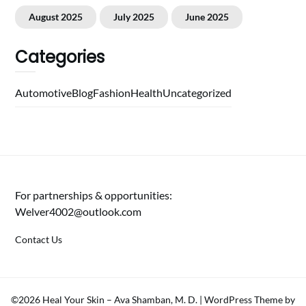
August 2025
July 2025
June 2025
Categories
Automotive
Blog
Fashion
Health
Uncategorized
For partnerships & opportunities:
Welver4002@outlook.com
Contact Us
©2026 Heal Your Skin – Ava Shamban, M. D.
| WordPress Theme by