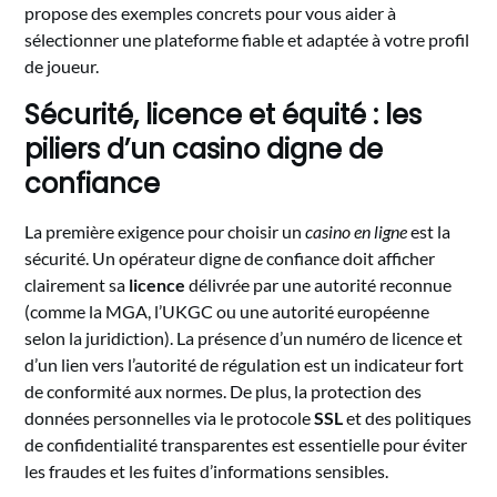
propose des exemples concrets pour vous aider à
sélectionner une plateforme fiable et adaptée à votre profil
de joueur.
Sécurité, licence et équité : les
piliers d’un casino digne de
confiance
La première exigence pour choisir un
casino en ligne
est la
sécurité. Un opérateur digne de confiance doit afficher
clairement sa
licence
délivrée par une autorité reconnue
(comme la MGA, l’UKGC ou une autorité européenne
selon la juridiction). La présence d’un numéro de licence et
d’un lien vers l’autorité de régulation est un indicateur fort
de conformité aux normes. De plus, la protection des
données personnelles via le protocole
SSL
et des politiques
de confidentialité transparentes est essentielle pour éviter
les fraudes et les fuites d’informations sensibles.