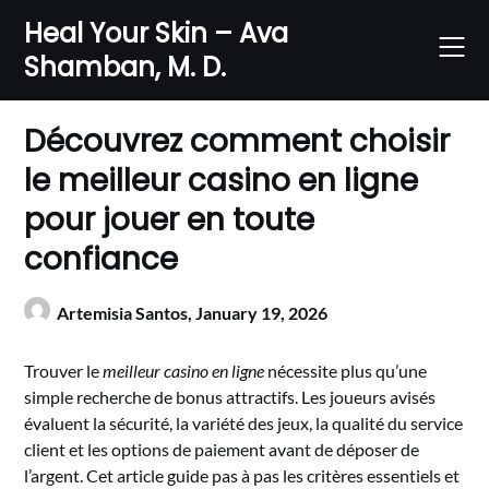
Skip
Heal Your Skin – Ava
to
Shamban, M. D.
content
Découvrez comment choisir
le
meilleur casino en ligne
pour jouer en toute
confiance
Artemisia Santos,
January 19, 2026
Trouver le
meilleur casino en ligne
nécessite plus qu’une
simple recherche de bonus attractifs. Les joueurs avisés
évaluent la sécurité, la variété des jeux, la qualité du service
client et les options de paiement avant de déposer de
l’argent. Cet article guide pas à pas les critères essentiels et