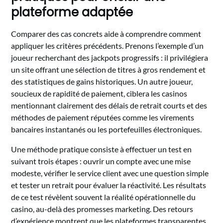
plateforme adaptée
Comparer des cas concrets aide à comprendre comment
appliquer les critères précédents. Prenons l’exemple d’un
joueur recherchant des jackpots progressifs : il privilégiera
un site offrant une sélection de titres à gros rendement et
des statistiques de gains historiques. Un autre joueur,
soucieux de rapidité de paiement, ciblera les casinos
mentionnant clairement des délais de retrait courts et des
méthodes de paiement réputées comme les virements
bancaires instantanés ou les portefeuilles électroniques.
Une méthode pratique consiste à effectuer un test en
suivant trois étapes : ouvrir un compte avec une mise
modeste, vérifier le service client avec une question simple
et tester un retrait pour évaluer la réactivité. Les résultats
de ce test révèlent souvent la réalité opérationnelle du
casino, au-delà des promesses marketing. Des retours
d’expérience montrent que les plateformes transparentes