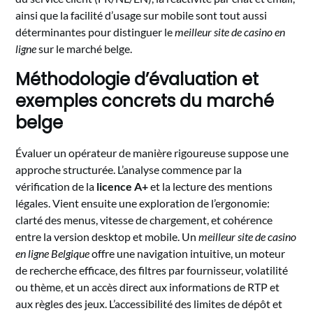
ainsi que la facilité d’usage sur mobile sont tout aussi
déterminantes pour distinguer le
meilleur site de casino en
ligne
sur le marché belge.
Méthodologie d’évaluation et
exemples concrets du marché
belge
Évaluer un opérateur de manière rigoureuse suppose une
approche structurée. L’analyse commence par la
vérification de la
licence A+
et la lecture des mentions
légales. Vient ensuite une exploration de l’ergonomie:
clarté des menus, vitesse de chargement, et cohérence
entre la version desktop et mobile. Un
meilleur site de casino
en ligne Belgique
offre une navigation intuitive, un moteur
de recherche efficace, des filtres par fournisseur, volatilité
ou thème, et un accès direct aux informations de RTP et
aux règles des jeux. L’accessibilité des limites de dépôt et