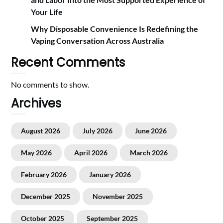
Your Life
Why Disposable Convenience Is Redefining the
Vaping Conversation Across Australia
Recent Comments
No comments to show.
Archives
August 2026
July 2026
June 2026
May 2026
April 2026
March 2026
February 2026
January 2026
December 2025
November 2025
October 2025
September 2025