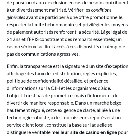
de pause ou d’auto-exclusion en cas de besoin contribuent
à un divertissement maîtrisé. Vérifier les
conditions
générales
avant de participer à une offre promotionnelle,
respecter la limite hebdomadaire, et privilégier les moyens
de paiement autorisés renforcent la sécurité. L’âge légal de
21 ans et l’EPIS constituent des remparts essentiels; un
casino sérieux facilite l’accès à ces dispositifs et n’emploie
pas de communications agressives.
Enfin, la transparence est la signature d’un site d’exception:
affichage des taux de redistribution, règles explicites,
politique de confidentialité détaillée, et présence
d’informations sur la CJH et les organismes d’aide.
L’objectif n’est pas de promettre, mais d’informer et de
divertir de manière responsable. Dans un marché belge
hautement régulé, cette exigence de clarté, alliée à une
technologie robuste, à des fournisseurs réputés et à un
service client local, constitue la base sur laquelle se
distingue le véritable
meilleur site de casino en ligne
pour