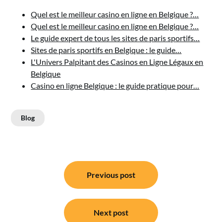
Quel est le meilleur casino en ligne en Belgique ?…
Quel est le meilleur casino en ligne en Belgique ?…
Le guide expert de tous les sites de paris sportifs…
Sites de paris sportifs en Belgique : le guide…
L'Univers Palpitant des Casinos en Ligne Légaux en
Belgique
Casino en ligne Belgique : le guide pratique pour…
Blog
Post
Previous post
navigation
Next post