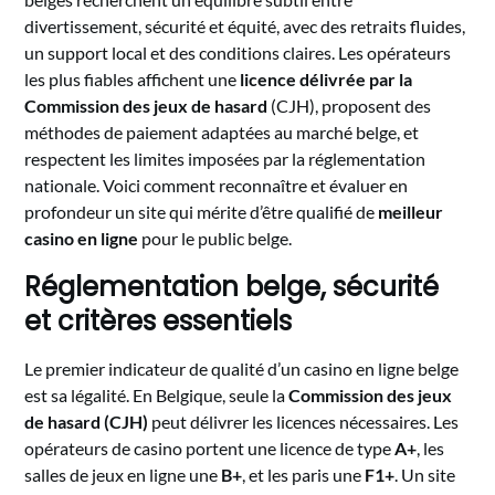
divertissement, sécurité et équité, avec des retraits fluides,
un support local et des conditions claires. Les opérateurs
les plus fiables affichent une
licence délivrée par la
Commission des jeux de hasard
(CJH), proposent des
méthodes de paiement adaptées au marché belge, et
respectent les limites imposées par la réglementation
nationale. Voici comment reconnaître et évaluer en
profondeur un site qui mérite d’être qualifié de
meilleur
casino en ligne
pour le public belge.
Réglementation belge, sécurité
et critères essentiels
Le premier indicateur de qualité d’un casino en ligne belge
est sa légalité. En Belgique, seule la
Commission des jeux
de hasard (CJH)
peut délivrer les licences nécessaires. Les
opérateurs de casino portent une licence de type
A+
, les
salles de jeux en ligne une
B+
, et les paris une
F1+
. Un site