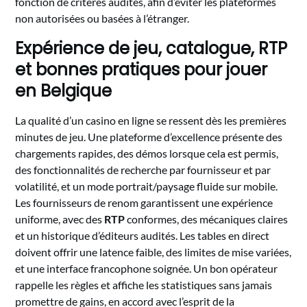
fonction de critères audités, afin d’éviter les plateformes
non autorisées ou basées à l’étranger.
Expérience de jeu, catalogue, RTP
et bonnes pratiques pour jouer
en Belgique
La qualité d’un casino en ligne se ressent dès les premières
minutes de jeu. Une plateforme d’excellence présente des
chargements rapides, des démos lorsque cela est permis,
des fonctionnalités de recherche par fournisseur et par
volatilité, et un mode portrait/paysage fluide sur mobile.
Les fournisseurs de renom garantissent une expérience
uniforme, avec des
RTP
conformes, des mécaniques claires
et un historique d’éditeurs audités. Les tables en direct
doivent offrir une latence faible, des limites de mise variées,
et une interface francophone soignée. Un bon opérateur
rappelle les règles et affiche les statistiques sans jamais
promettre de gains, en accord avec l’esprit de la