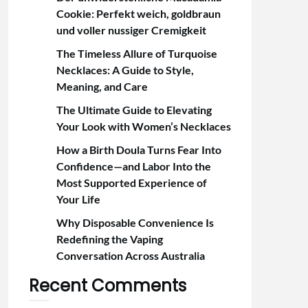
Cookie: Perfekt weich, goldbraun
und voller nussiger Cremigkeit
The Timeless Allure of Turquoise
Necklaces: A Guide to Style,
Meaning, and Care
The Ultimate Guide to Elevating
Your Look with Women’s Necklaces
How a Birth Doula Turns Fear Into
Confidence—and Labor Into the
Most Supported Experience of
Your Life
Why Disposable Convenience Is
Redefining the Vaping
Conversation Across Australia
Recent Comments