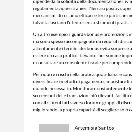
dipende dalla solidità della documentazione inviata
regolamentazione stranieri. Nei casi positivi, op
meccanismi di reclamo efficaci e terze parti che m
talvolta lasciano l’utente senza strumenti pratici d
Un altro esempio riguarda bonus e promozioni: m
ma sono spesso accompagnate da requisiti di sco
attentamente i termini dei bonus evita sorprese a
essere un caso pratico rilevante: per somme import
e consultare un consulente fiscale per comprendere
Per ridurre i rischi nella pratica quotidiana, è cons
diversificare i metodi di pagamento, impostare lim
quando necessario. Monitorare costantemente le c
screenshot delle transazioni più rilevanti facilita
con altri utenti attraverso forum e gruppi di discu
migliorando la propria capacità di scegliere solo
c
Artemisia Santos