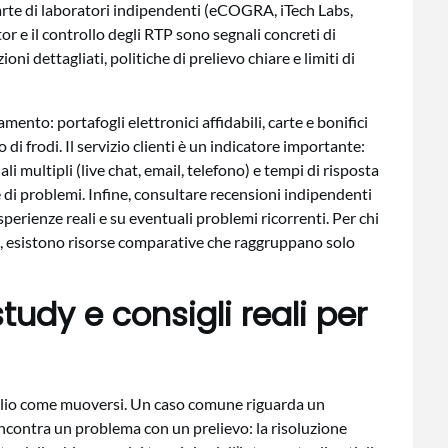
arte di laboratori indipendenti (eCOGRA, iTech Labs,
 e il controllo degli RTP sono segnali concreti di
ni dettagliati, politiche di prelievo chiare e limiti di
mento: portafogli elettronici affidabili, carte e bonifici
 di frodi. Il servizio clienti è un indicatore importante:
li multipli (live chat, email, telefono) e tempi di risposta
ne di problemi. Infine, consultare recensioni indipendenti
perienze reali e su eventuali problemi ricorrenti. Per chi
e, esistono risorse comparative che raggruppano solo
tudy e consigli reali per
glio come muoversi. Un caso comune riguarda un
 incontra un problema con un prelievo: la risoluzione