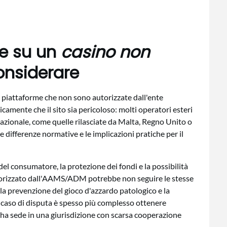
re su un
casino non
considerare
e piattaforme che non sono autorizzate dall'ente
camente che il sito sia pericoloso: molti operatori esteri
nazionale, come quelle rilasciate da Malta, Regno Unito o
differenze normative e le implicazioni pratiche per il
 del consumatore, la protezione dei fondi e la possibilità
autorizzato dall'AAMS/ADM potrebbe non seguire le stesse
, la prevenzione del gioco d'azzardo patologico e la
in caso di disputa è spesso più complesso ottenere
 ha sede in una giurisdizione con scarsa cooperazione