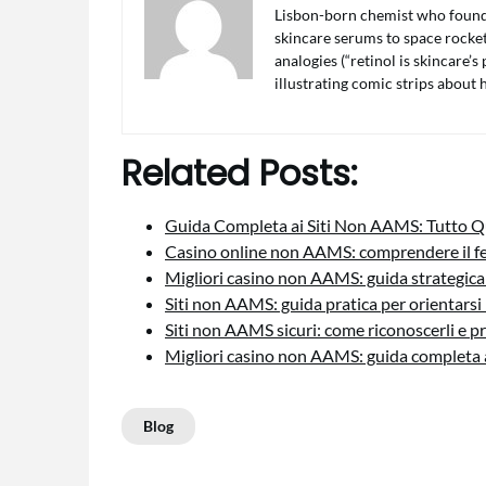
Lisbon-born chemist who found 
skincare serums to space rocket 
analogies (“retinol is skincare’
illustrating comic strips about
Related Posts:
Guida Completa ai Siti Non AAMS: Tutto Q
Casino online non AAMS: comprendere il f
Migliori casino non AAMS: guida strategic
Siti non AAMS: guida pratica per orientarsi
Siti non AAMS sicuri: come riconoscerli e 
Migliori casino non AAMS: guida completa a
Blog