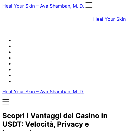
Skip
Heal Your Skin – Ava Shamban, M. D.
to
content
Heal Your Skin –
Heal Your Skin – Ava Shamban, M. D.
Scopri i Vantaggi dei Casino in
USDT: Velocità, Privacy e