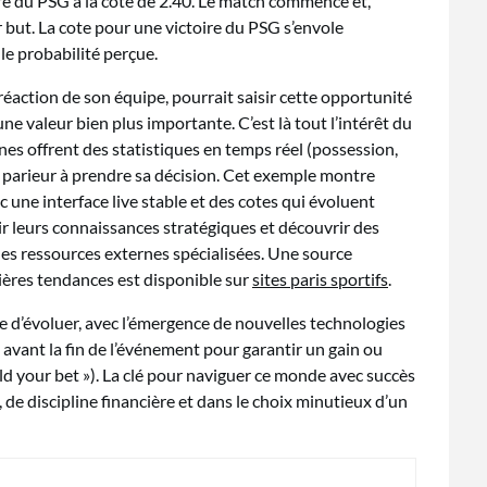
ire du PSG à la cote de 2.40. Le match commence et,
 but. La cote pour une victoire du PSG s’envole
le probabilité perçue.
réaction de son équipe, pourrait saisir cette opportunité
e valeur bien plus importante. C’est là tout l’intérêt du
ernes offrent des statistiques en temps réel (possession,
le parieur à prendre sa décision. Cet exemple montre
c une interface live stable et des cotes qui évoluent
 leurs connaissances stratégiques et découvrir des
 des ressources externes spécialisées. Une source
ières tendances est disponible sur
sites paris sportifs
.
 d’évoluer, avec l’émergence de nouvelles technologies
 avant la fin de l’événement pour garantir un gain ou
ild your bet »). La clé pour naviguer ce monde avec succès
de discipline financière et dans le choix minutieux d’un