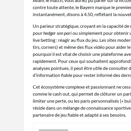
Avant le match, vous auriez pu parier sur la victo
contre toute attente, le Bayern marque le premier
instantanément, disons à 4.50, reflétant la nouvel
Un parieur stratégique, croyant en la capacité de 
pour
hedger son pari
ou simplement pour obtenir un
live betting : réagir au flux du jeu. Les sites mod
tirs, corners) et même des flux vidéo pour aider 
pourquoi il est vital de choisir une plateforme ave
rapidement. Pour ceux qui souhaitent approfondir
analyses pointues, il peut être utile de consulter
d’information fiable pour rester informé des dern
Cet écosystème complexe et passionnant ne cesse
comme le cash out, qui permet de clôturer un pari
limiter une perte, ou les paris personnalisés (« bu
réside dans un mélange de connaissance sportive, 
partenaire de jeu fiable et adapté à ses besoins.