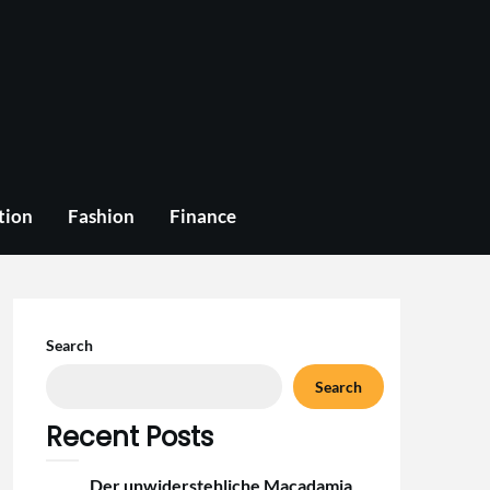
tion
Fashion
Finance
Search
Search
Recent Posts
Der unwiderstehliche Macadamia