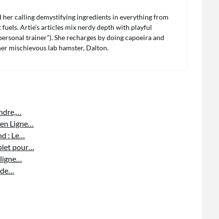
her calling demystifying ingredients in everything from
fuels. Artie’s articles mix nerdy depth with playful
s personal trainer”). She recharges by doing capoeira and
 her mischievous lab hamster, Dalton.
endre,…
 en Ligne…
nd : Le…
mplet pour…
 ligne…
s de…