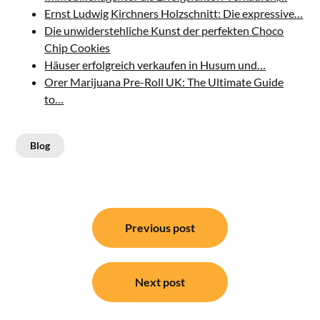
Ernst Ludwig Kirchners Holzschnitt: Die expressive…
Die unwiderstehliche Kunst der perfekten Choco
Chip Cookies
Häuser erfolgreich verkaufen in Husum und…
Orer Marijuana Pre-Roll UK: The Ultimate Guide
to…
Blog
Post
Previous post
navigation
Next post