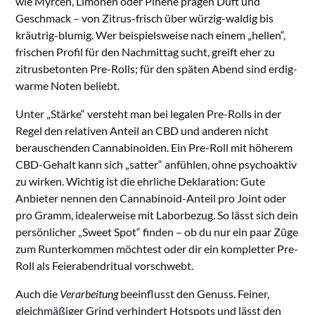
wie Myrcen, Limonen oder Pinene prägen Duft und
Geschmack – von Zitrus-frisch über würzig-waldig bis
kräutrig-blumig. Wer beispielsweise nach einem „hellen“,
frischen Profil für den Nachmittag sucht, greift eher zu
zitrusbetonten Pre-Rolls; für den späten Abend sind erdig-
warme Noten beliebt.
Unter „Stärke“ versteht man bei legalen Pre-Rolls in der
Regel den relativen Anteil an CBD und anderen nicht
berauschenden Cannabinoiden. Ein Pre-Roll mit höherem
CBD-Gehalt kann sich „satter“ anfühlen, ohne psychoaktiv
zu wirken. Wichtig ist die ehrliche Deklaration: Gute
Anbieter nennen den Cannabinoid-Anteil pro Joint oder
pro Gramm, idealerweise mit Laborbezug. So lässt sich dein
persönlicher „Sweet Spot“ finden – ob du nur ein paar Züge
zum Runterkommen möchtest oder dir ein kompletter Pre-
Roll als Feierabendritual vorschwebt.
Auch die
Verarbeitung
beeinflusst den Genuss. Feiner,
gleichmäßiger Grind verhindert Hotspots und lässt den