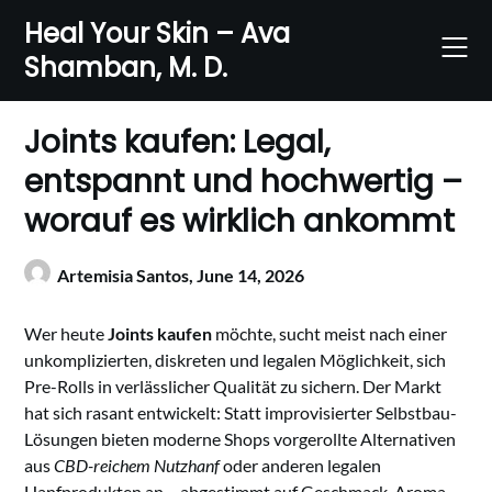
Skip
Heal Your Skin – Ava
to
Shamban, M. D.
content
Joints kaufen: Legal,
entspannt und hochwertig –
worauf es wirklich ankommt
Artemisia Santos,
June 14, 2026
Wer heute
Joints kaufen
möchte, sucht meist nach einer
unkomplizierten, diskreten und legalen Möglichkeit, sich
Pre-Rolls in verlässlicher Qualität zu sichern. Der Markt
hat sich rasant entwickelt: Statt improvisierter Selbstbau-
Lösungen bieten moderne Shops vorgerollte Alternativen
aus
CBD-reichem Nutzhanf
oder anderen legalen
Hanfprodukten an – abgestimmt auf Geschmack, Aroma