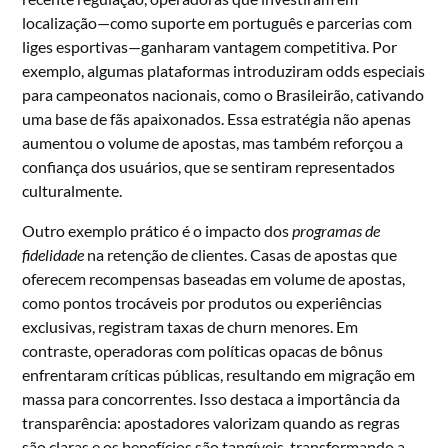
localização—como suporte em português e parcerias com
liges esportivas—ganharam vantagem competitiva. Por
exemplo, algumas plataformas introduziram odds especiais
para campeonatos nacionais, como o Brasileirão, cativando
uma base de fãs apaixonados. Essa estratégia não apenas
aumentou o volume de apostas, mas também reforçou a
confiança dos usuários, que se sentiram representados
culturalmente.
Outro exemplo prático é o impacto dos
programas de
fidelidade
na retenção de clientes. Casas de apostas que
oferecem recompensas baseadas em volume de apostas,
como pontos trocáveis por produtos ou experiências
exclusivas, registram taxas de churn menores. Em
contraste, operadoras com políticas opacas de bônus
enfrentaram críticas públicas, resultando em migração em
massa para concorrentes. Isso destaca a importância da
transparência: apostadores valorizam quando as regras
são claras e os benefícios são tangíveis, transformando a