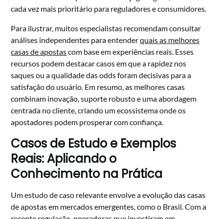
cada vez mais prioritário para reguladores e consumidores.
Para ilustrar, muitos especialistas recomendam consultar
análises independentes para entender
quais as melhores
casas de apostas
com base em experiências reais. Esses
recursos podem destacar casos em que a rapidez nos
saques ou a qualidade das odds foram decisivas para a
satisfação do usuário. Em resumo, as melhores casas
combinam inovação, suporte robusto e uma abordagem
centrada no cliente, criando um ecossistema onde os
apostadores podem prosperar com confiança.
Casos de Estudo e Exemplos
Reais: Aplicando o
Conhecimento na Prática
Um estudo de caso relevante envolve a evolução das casas
de apostas em mercados emergentes, como o Brasil. Com a
recente regulação, operadoras que investiram em