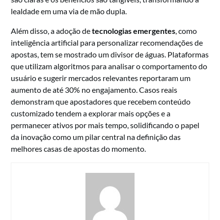
lealdade em uma via de mão dupla.
Além disso, a adoção de
tecnologias emergentes
, como
inteligência artificial para personalizar recomendações de
apostas, tem se mostrado um divisor de águas. Plataformas
que utilizam algoritmos para analisar o comportamento do
usuário e sugerir mercados relevantes reportaram um
aumento de até 30% no engajamento. Casos reais
demonstram que apostadores que recebem conteúdo
customizado tendem a explorar mais opções e a
permanecer ativos por mais tempo, solidificando o papel
da inovação como um pilar central na definição das
melhores casas de apostas do momento.