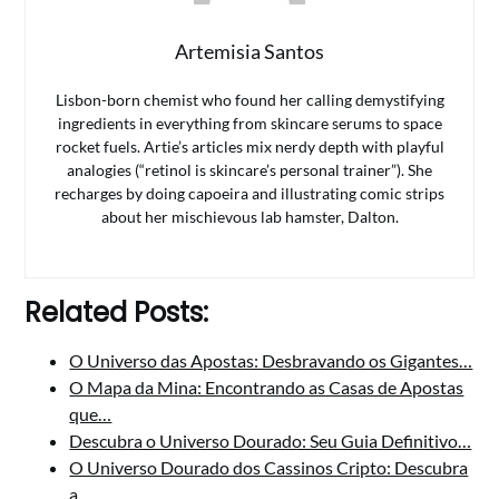
Artemisia Santos
Lisbon-born chemist who found her calling demystifying
ingredients in everything from skincare serums to space
rocket fuels. Artie’s articles mix nerdy depth with playful
analogies (“retinol is skincare’s personal trainer”). She
recharges by doing capoeira and illustrating comic strips
about her mischievous lab hamster, Dalton.
Related Posts:
O Universo das Apostas: Desbravando os Gigantes…
O Mapa da Mina: Encontrando as Casas de Apostas
que…
Descubra o Universo Dourado: Seu Guia Definitivo…
O Universo Dourado dos Cassinos Cripto: Descubra
a…