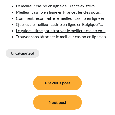
Le meilleur casino en ligne de France existe-t-il…
Meilleur casino en ligne en France : les clés pour…
Comment reconnaître le meilleur casino en ligne en…
Quel est le meilleur casino en ligne en Belgique ?…
Le guide ultime pour trouver le meilleur casino en…
Trouvez sans tâtonner le meilleur casino en ligne en…
Uncategorized
Post
Previous post
navigation
Next post