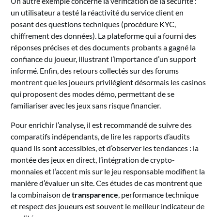
Un autre exemple concerne la vérification de la sécurité :
un utilisateur a testé la réactivité du service client en
posant des questions techniques (procédure KYC,
chiffrement des données). La plateforme qui a fourni des
réponses précises et des documents probants a gagné la
confiance du joueur, illustrant l’importance d’un support
informé. Enfin, des retours collectés sur des forums
montrent que les joueurs privilégient désormais les casinos
qui proposent des modes démo, permettant de se
familiariser avec les jeux sans risque financier.
Pour enrichir l’analyse, il est recommandé de suivre des
comparatifs indépendants, de lire les rapports d’audits
quand ils sont accessibles, et d’observer les tendances : la
montée des jeux en direct, l’intégration de crypto-
monnaies et l’accent mis sur le jeu responsable modifient la
manière d’évaluer un site. Ces études de cas montrent que
la combinaison de
transparence
, performance technique
et respect des joueurs est souvent le meilleur indicateur de