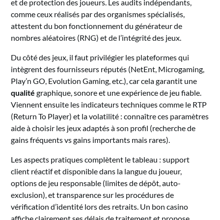
et de protection des joueurs. Les audits indépendants,
comme ceux réalisés par des organismes spécialisés,
attestent du bon fonctionnement du générateur de
nombres aléatoires (RNG) et de l’intégrité des jeux.
Du côté des jeux, il faut privilégier les plateformes qui
intègrent des fournisseurs réputés (NetEnt, Microgaming,
Play’n GO, Evolution Gaming, etc.), car cela garantit une
qualité
graphique, sonore et une expérience de jeu fiable.
Viennent ensuite les indicateurs techniques comme le RTP
(Return To Player) et la volatilité : connaître ces paramètres
aide à choisir les jeux adaptés à son profil (recherche de
gains fréquents vs gains importants mais rares).
Les aspects pratiques complètent le tableau : support
client réactif et disponible dans la langue du joueur,
options de jeu responsable (limites de dépôt, auto-
exclusion), et transparence sur les procédures de
vérification d’identité lors des retraits. Un bon casino
affiche clairement ses délais de traitement et propose