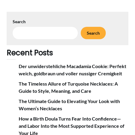
Search
Search
Recent Posts
Der unwiderstehliche Macadamia Cookie: Perfekt
weich, goldbraun und voller nussiger Cremigkeit
The Timeless Allure of Turquoise Necklaces: A
Guide to Style, Meaning, and Care
The Ultimate Guide to Elevating Your Look with
Women’s Necklaces
How a Birth Doula Turns Fear Into Confidence—
and Labor Into the Most Supported Experience of
Your Life