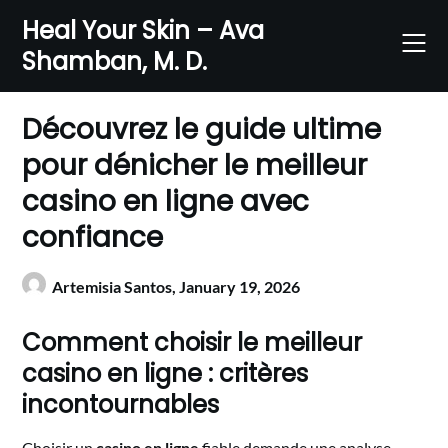
Skip
Heal Your Skin – Ava
to
Shamban, M. D.
content
Découvrez le guide ultime
pour dénicher le meilleur
casino en ligne avec
confiance
Artemisia Santos,
January 19, 2026
Comment choisir le meilleur
casino en ligne : critères
incontournables
Choisir un
casino en ligne
fiable demande une analyse