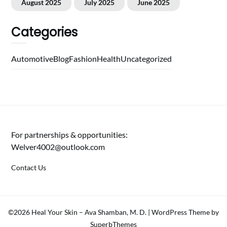
August 2025
July 2025
June 2025
Categories
Automotive
Blog
Fashion
Health
Uncategorized
For partnerships & opportunities:
Welver4002@outlook.com
Contact Us
©2026 Heal Your Skin – Ava Shamban, M. D.
| WordPress Theme by
SuperbThemes