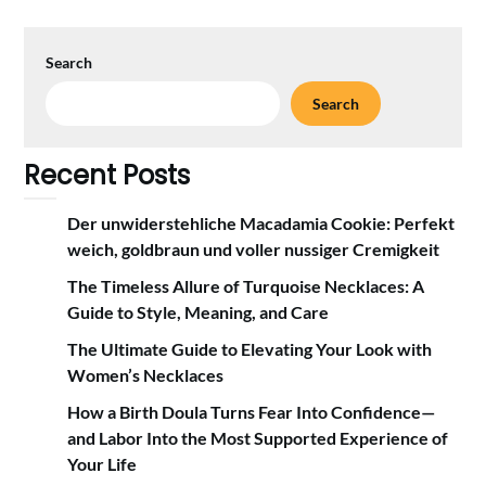
Search
Search
Recent Posts
Der unwiderstehliche Macadamia Cookie: Perfekt
weich, goldbraun und voller nussiger Cremigkeit
The Timeless Allure of Turquoise Necklaces: A
Guide to Style, Meaning, and Care
The Ultimate Guide to Elevating Your Look with
Women’s Necklaces
How a Birth Doula Turns Fear Into Confidence—
and Labor Into the Most Supported Experience of
Your Life