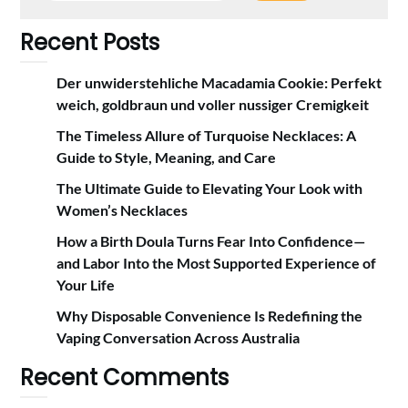
Recent Posts
Der unwiderstehliche Macadamia Cookie: Perfekt
weich, goldbraun und voller nussiger Cremigkeit
The Timeless Allure of Turquoise Necklaces: A
Guide to Style, Meaning, and Care
The Ultimate Guide to Elevating Your Look with
Women’s Necklaces
How a Birth Doula Turns Fear Into Confidence—
and Labor Into the Most Supported Experience of
Your Life
Why Disposable Convenience Is Redefining the
Vaping Conversation Across Australia
Recent Comments