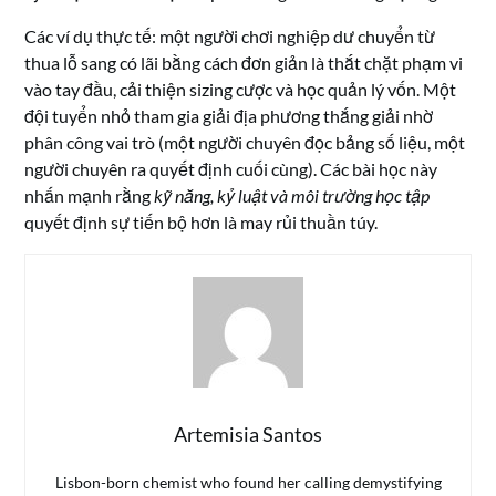
Các ví dụ thực tế: một người chơi nghiệp dư chuyển từ
thua lỗ sang có lãi bằng cách đơn giản là thắt chặt phạm vi
vào tay đầu, cải thiện sizing cược và học quản lý vốn. Một
đội tuyển nhỏ tham gia giải địa phương thắng giải nhờ
phân công vai trò (một người chuyên đọc bảng số liệu, một
người chuyên ra quyết định cuối cùng). Các bài học này
nhấn mạnh rằng
kỹ năng, kỷ luật và môi trường học tập
quyết định sự tiến bộ hơn là may rủi thuần túy.
Artemisia Santos
Lisbon-born chemist who found her calling demystifying