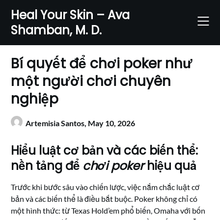
Skip
Heal Your Skin – Ava
to
Shamban, M. D.
content
Bí quyết để chơi poker như
một người chơi chuyên
nghiệp
Artemisia Santos,
May 10, 2026
Hiểu luật cơ bản và các biến thể:
nền tảng để
chơi poker
hiệu quả
Trước khi bước sâu vào chiến lược, việc nắm chắc luật cơ
bản và các biến thể là điều bắt buộc. Poker không chỉ có
một hình thức: từ Texas Hold’em phổ biến, Omaha với bốn