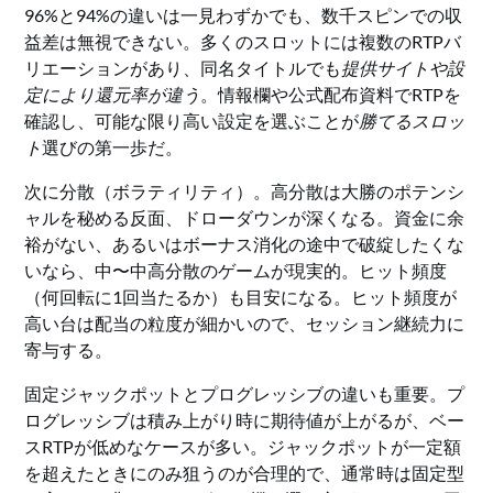
96%と94%の違いは一見わずかでも、数千スピンでの収
益差は無視できない。多くのスロットには複数のRTPバ
リエーションがあり、同名タイトルでも
提供サイトや設
定により還元率が違う
。情報欄や公式配布資料でRTPを
確認し、可能な限り高い設定を選ぶことが
勝てるスロッ
ト
選びの第一歩だ。
次に分散（ボラティリティ）。高分散は大勝のポテンシ
ャルを秘める反面、ドローダウンが深くなる。資金に余
裕がない、あるいはボーナス消化の途中で破綻したくな
いなら、中〜中高分散のゲームが現実的。ヒット頻度
（何回転に1回当たるか）も目安になる。ヒット頻度が
高い台は配当の粒度が細かいので、セッション継続力に
寄与する。
固定ジャックポットとプログレッシブの違いも重要。プ
ログレッシブは積み上がり時に期待値が上がるが、ベー
スRTPが低めなケースが多い。ジャックポットが一定額
を超えたときにのみ狙うのが合理的で、通常時は固定型