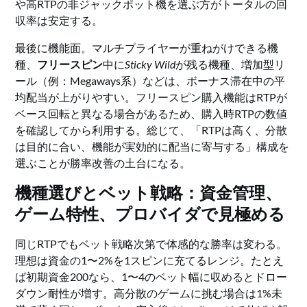
や高RTPの非ジャックポット機を選ぶ方がトータルの回
収率は安定する。
最後に機能面。マルチプライヤーが重ねがけできる機
種、
フリースピン
中に
Sticky Wild
が残る機種、増加型リ
ール（例：Megaways系）などは、ボーナス滞在中の平
均配当が上がりやすい。フリースピン購入機能はRTPが
ベース回転と異なる場合があるため、購入時RTPの数値
を確認してから利用する。総じて、「RTPは高く、分散
は目的に合い、機能が実効的に配当に寄与する」構成を
選ぶことが勝率改善の土台になる。
機種選びとベット戦略：資金管理、
ゲーム特性、プロバイダで見極める
同じRTPでもベット戦略次第で体感的な勝率は変わる。
理想は資金の1〜2%を1スピンに充てるレンジ。たとえ
ば初期資金200なら、1〜4のベット幅に収めるとドロー
ダウン耐性が増す。高分散のゲームに挑む場合は1%未